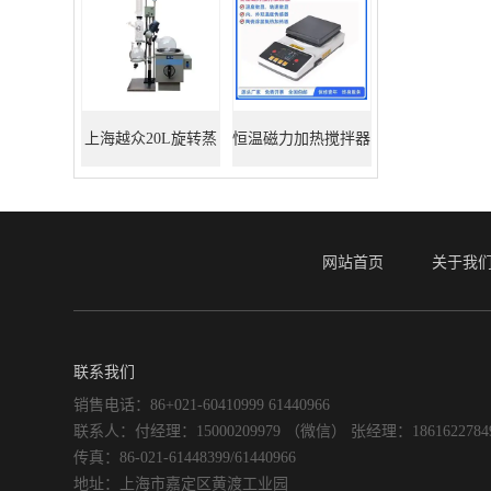
上海越众20L旋转蒸
恒温磁力加热搅拌器
发器
网站首页
关于我
联系我们
销售电话：86+021-60410999 61440966
联系人：付经理：15000209979 （微信） 张经理：186162278
传真：86-021-61448399/61440966
地址：上海市嘉定区黄渡工业园