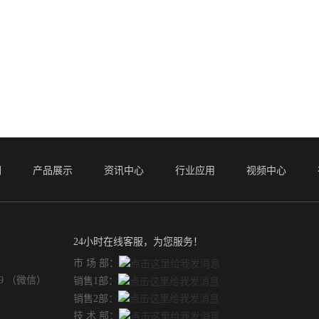
们
产品展示
资讯中心
行业应用
视频中心
24小时在线客服，为您服务！
市 场 部：
49 （微信）
销售1部：
销售2部：
技 术 部：