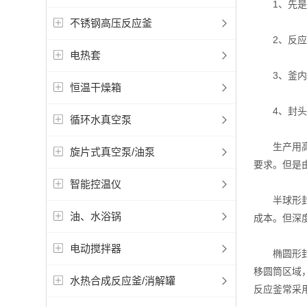
1、先是
不锈钢高压反应釜
2、反应釜
电热套
3、釜内
恒温干燥箱
4、封头与
循环水真空泵
生产用高压
旋片式真空泵/油泵
要求。但是
智能控温仪
半球形封头
油、水浴锅
成本。但深
电动搅拌器
椭圆形封头
移圆筒区域
水热合成反应釜/消解罐
反应釜常采