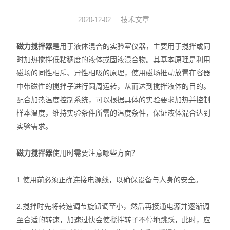
旋转蒸发器
技术文章
2020-12-02
低温冷却液循环泵
磁力搅拌器
是用于液体混合的实验室仪器，主要用于搅拌或同
时加热搅拌低粘稠度的液体或固液混合物。其基本原理是利用
低温反应浴槽
磁场的同性相斥、异性相吸的原理，使用磁场推动放置在容器
中带磁性的搅拌子进行圆周运转，从而达到搅拌液体的目的。
高低温循环一体机
配合加热温度控制系统，可以根据具体的实验要求加热并控制
样本温度，维持实验条件所需的温度条件，保证液体混合达到
不锈钢高压反应釜
实验需求。
电热套
磁力搅拌器
使用时需要注意哪些方面？
恒温干燥箱
1.使用前必须正确连接电源线，以确保设备与人身的安全。
循环水真空泵
2.搅拌时先将转速调节旋钮调至小，然后再接通电源并逐渐调
旋片式真空泵/油泵
至合适的转速，加速过快会使搅拌转子不停地跳跃，此时，应