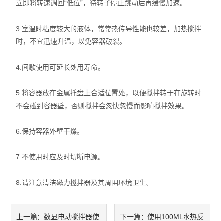
立即将转速调回“低位”，待转子停止跳动后再缓慢加速。
智能控温仪
3.室温时粘度较大的液体，常常热传导性能也较差，加热搅拌
油、水浴锅
时，不宜迅速升温，以免容器破裂。
电动搅拌器
4.间歇使用可延长处用寿命。
水热合成反应釜/消解罐
5.将容器放在金属托盘上合适位置处，以便搅拌转于在旋转时
电加热板
不会碰到容器壁，否则搅拌会忽快忽慢而影响搅拌效果。
超声波清洗器
6.保持容器外壁干燥。
紫外分析仪
7.不使用时应及时切断电源。
微波化学反应器
8.请注意清洁磁力搅拌器及其周围环境卫生。
玻璃仪器烘干器
药物透皮实验仪
数显电动搅拌器使
使用100ML水热反
上一篇：
下一篇：