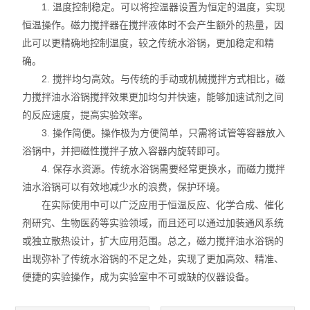
1. 温度控制稳定。可以将控温器设置为恒定的温度，实现
智能控温仪
恒温操作。磁力搅拌器在搅拌液体时不会产生额外的热量，因
油、水浴锅
此可以更精确地控制温度，较之传统水浴锅，更加稳定和精
确。
电动搅拌器
2. 搅拌均匀高效。与传统的手动或机械搅拌方式相比，磁
力搅拌油水浴锅搅拌效果更加均匀并快速，能够加速试剂之间
水热合成反应釜/消解罐
的反应速度，提高实验效率。
3. 操作简便。操作极为方便简单，只需将试管等容器放入
电加热板
浴锅中，并把磁性搅拌子放入容器内旋转即可。
4. 保存水资源。传统水浴锅需要经常更换水，而磁力搅拌
超声波清洗器
油水浴锅可以有效地减少水的浪费，保护环境。
紫外分析仪
在实际使用中可以广泛应用于恒温反应、化学合成、催化
剂研究、生物医药等实验领域，而且还可以通过加装通风系统
微波化学反应器
或独立散热设计，扩大应用范围。总之，磁力搅拌油水浴锅的
出现弥补了传统水浴锅的不足之处，实现了更加高效、精准、
玻璃仪器烘干器
便捷的实验操作，成为实验室中不可或缺的仪器设备。
药物透皮实验仪