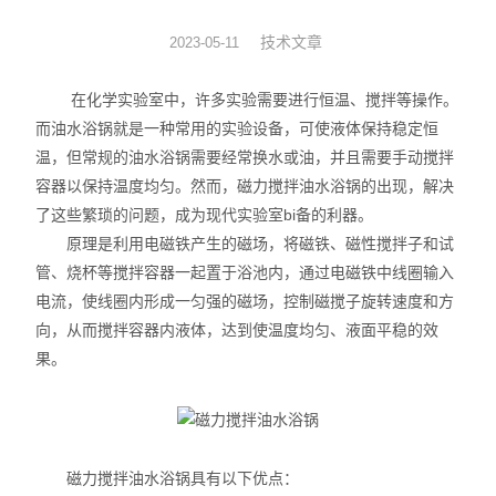
旋转蒸发器
技术文章
2023-05-11
低温冷却液循环泵
在化学实验室中，许多实验需要进行恒温、搅拌等操作。
而油水浴锅就是一种常用的实验设备，可使液体保持稳定恒
低温反应浴槽
温，但常规的油水浴锅需要经常换水或油，并且需要手动搅拌
容器以保持温度均匀。然而，磁力搅拌油水浴锅的出现，解决
高低温循环一体机
了这些繁琐的问题，成为现代实验室bi备的利器。
原理是利用电磁铁产生的磁场，将磁铁、磁性搅拌子和试
不锈钢高压反应釜
管、烧杯等搅拌容器一起置于浴池内，通过电磁铁中线圈输入
电热套
电流，使线圈内形成一匀强的磁场，控制磁搅子旋转速度和方
向，从而搅拌容器内液体，达到使温度均匀、液面平稳的效
恒温干燥箱
果。
循环水真空泵
旋片式真空泵/油泵
磁力搅拌油水浴锅具有以下优点：