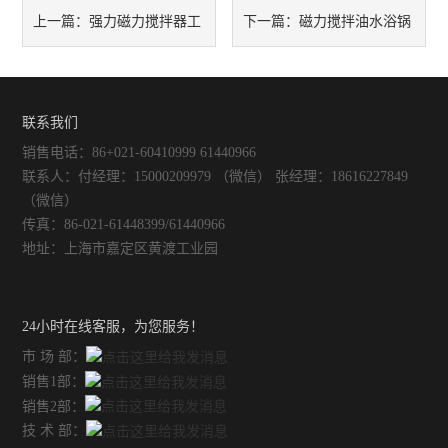
强力磁力搅拌器工
磁力搅拌油水浴锅
上一篇：
下一篇：
不锈钢常压反应釜
的作原理和应用场景
的应用及优势
联系我们
销售电话：86+021-60410999 61440966
联系人：付经理：15000209979 （微信） 张经理：18616227849
（微信）
传真：86-021-61448399/61440966
地址：上海市嘉定区黄渡工业园
24小时在线客服，为您服务！
市 场 部：
销售1部：
销售2部：
技 术 部：