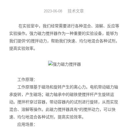
旋转蒸发器
技术文章
2023-06-08
低温冷却液循环泵
在实验室中，我们经常需要进行各种混合、溶解、反应等
实验操作。强力磁力搅拌器作为一种重要的实验设备，能够为
低温反应浴槽
我们提供*的搅拌动力，帮助我们快速、均匀地混合各种试剂，
提高实验效率。
高低温循环一体机
不锈钢高压反应釜
电热套
工作原理：
工作原理基于磁场和旋转产生的离心力。电机带动磁力轴
恒温干燥箱
承旋转，产生磁场；磁力轴承中的磁铁使搅拌杆产生旋转运
动。搅拌杆穿过容器，带动容器内的试剂进行旋转，从而实现
循环水真空泵
混合、溶解等操作。此磁力搅拌器具有*的搅拌动力，可以快
速、均匀地混合各种试剂，提高实验效率。
旋片式真空泵/油泵
应用场景：