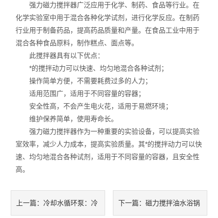
强力磁力搅拌器广泛应用于化学、制药、食品等行业。在
智能控温仪
化学实验室中用于混合各种化学试剂，进行化学反应。在制药
油、水浴锅
行业用于制备药品，提高药品质量和产量。在食品工业中用于
混合各种食品原料，制作糕点、面点等。
电动搅拌器
此搅拌器具有以下优点：
*的搅拌动力可以快速、均匀地混合各种试剂；
水热合成反应釜/消解罐
操作简单方便，不需要耗费过多的人力；
适用范围广，适用于不同容量的容器；
电加热板
安全性高，不会产生电火花，适用于易燃环境；
维护保养简单，使用寿命长。
超声波清洗器
强力磁力搅拌器作为一种重要的实验设备，可以提高实验
紫外分析仪
室效率，减少人力成本，提高实验质量。其*的搅拌动力可以快
速、均匀地混合各种试剂，适用于不同容量的容器，且安全性
微波化学反应器
高。
玻璃仪器烘干器
冷却水循环泵：冷
磁力搅拌油水浴锅
上一篇：
下一篇：
药物透皮实验仪