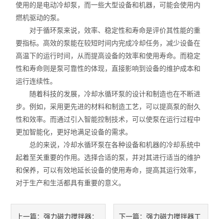
使用的是电动冷却泵，而一些大型设备和机器，可能会使用内
智能控温仪
燃机驱动的泵。
油、水浴锅
对于循环泵来说，效率、稳定性和寿命是评价其性能的重
要指标。高效的泵能在较短时间内完成冷却任务，减少设备在
电动搅拌器
高温下的运行时间，从而提高设备的效率和使用寿命。而稳定
性和寿命则是泵可靠性的体现，直接影响到设备的维护成本和
水热合成反应釜/消解罐
运行连续性。
随着科技的发展，冷却水循环泵的设计和制造也在不断进
电加热板
步。例如，采用更先进的材料和制造工艺，可以提高泵的耐久
性和效率。而通过引入智能控制技术，可以使泵在运行过程中
超声波清洗器
更加智能化，更好地满足设备的需求。
紫外分析仪
总的来说，冷却水循环泵在各种设备和机器的冷却系统中
起着至关重要的作用。选择合适的泵，并对其进行适当的维护
微波化学反应器
和保养，可以有效地延长设备的使用寿命，提高其运行效率，
对于生产和生活都具有重要的意义。
玻璃仪器烘干器
药物透皮实验仪
强力磁力搅拌器：
强力磁力搅拌器工
上一篇：
下一篇：