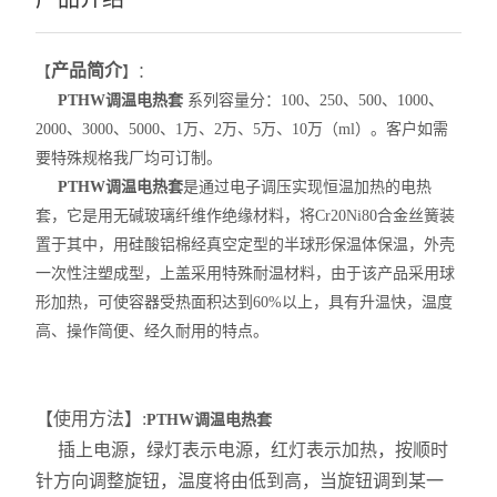
产品简介
【
】：
PTHW调温电热套
系列容量分：100、250、500、1000、
2000、3000、5000、1万、2万、5万、10万（ml）。客户如需
要特殊规格我厂均可订制。
PTHW调温电热套
是通过电子调压实现恒温加热的电热
套，它是用无碱玻璃纤维作绝缘材料，将Cr20Ni80合金丝簧装
置于其中，用硅酸铝棉经真空定型的半球形保温体保温，外壳
一次性注塑成型，上盖采用特殊耐温材料，由于该产品采用球
形加热，可使容器受热面积达到60%以上，具有升温快，温度
高、操作简便、经久耐用的特点。
【使用方法】:
PTHW调温电热套
插上电源，绿灯表示电源，红灯表示加热，按顺时
针方向调整旋钮，温度将由低到高，当旋钮调到某一