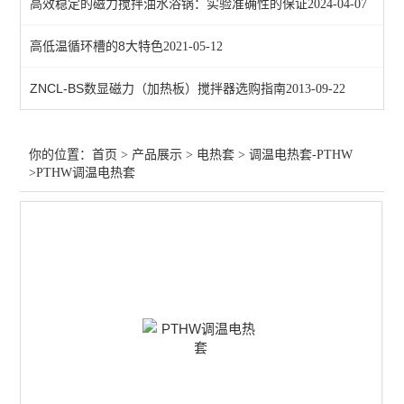
高效稳定的磁力搅拌油水浴锅：实验准确性的保证
2024-04-07
数显电热套-ZNHW
高低温循环槽的8大特色
2021-05-12
查看全部 >>
ZNCL-BS数显磁力（加热板）搅拌器选购指南
2013-09-22
你的位置：
首页
>
产品展示
>
电热套
>
调温电热套-PTHW
>PTHW调温电热套