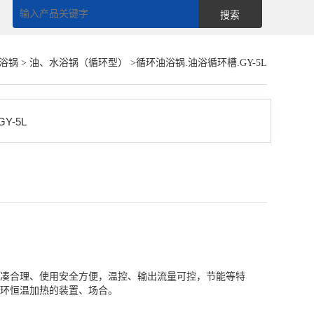
浴锅
>
油、水浴锅（循环型）
>循环油浴锅.油浴循环槽.GY-5L
凑合理、使用安全方便，温控、输出流量可控，节能等特
环恒温加热的装置、场合。