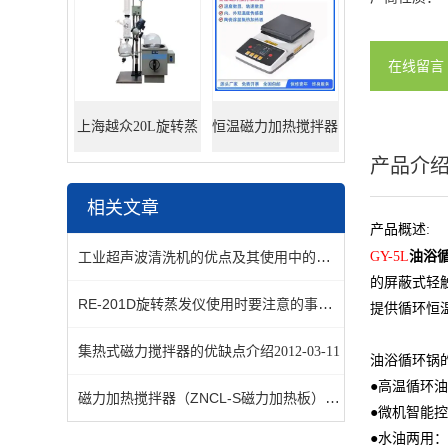
在线留言
上海越众20L旋转蒸
恒温磁力加热搅拌器
产品介
发器
相关文章
产品概述:
工业超声波清洗机的优点及其使用中的常见问题
GY-5L
油浴
2021-10-15
的屏蔽式轻
RE-201D旋转蒸发仪使用时要注意的事项
2018-07-20
提供循环恒
集热式磁力搅拌器的优缺点介绍
2012-03-11
油浴循环锅
●高温循环
磁力加热搅拌器（ZNCL-S磁力加热板）的使用方法
2012-03
●微机智能
●水油两用：