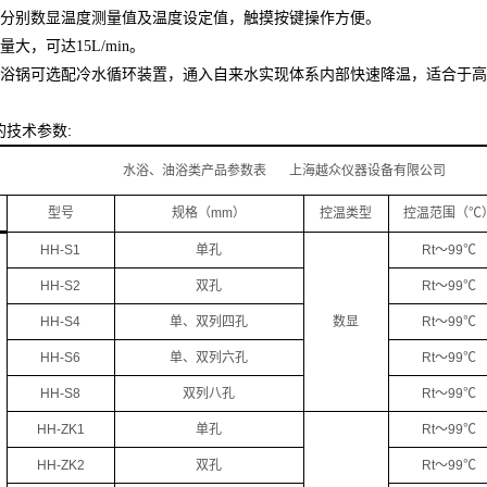
窗口分别数显温度测量值及温度设定值，触摸按键操作方便。
大，可达15L/min。
油浴锅可选配冷水循环装置，通入自来水实现体系内部快速降温，适合于
的技术参数:
油浴类产品参数表 上海越众仪器设备有限公司
型号
规格（mm）
控温类型
控温范围（℃
HH-S1
单孔
Rt～99℃
HH-S2
双孔
Rt～99℃
HH-S4
单、双列四孔
数显
Rt～99℃
HH-S6
单、双列六孔
Rt～99℃
HH-S8
双列八孔
Rt～99℃
HH-ZK1
单孔
Rt～99℃
HH-ZK2
双孔
Rt～99℃