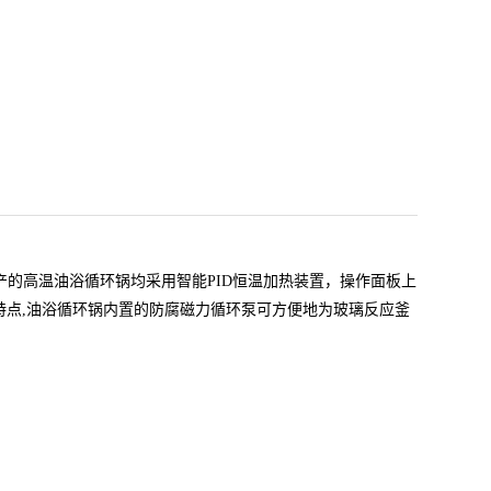
产的高温油浴循环锅均采用智能PID恒温加热装置，操作面板上
特点,油浴循环锅内置的防腐磁力循环泵可方便地为玻璃反应釜