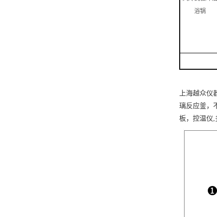
浴锅
上海越众仪
璃反应釜，
板，控温仪
,