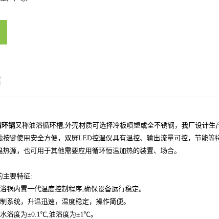
绍
循环锅
又称油浴循环槽,外壳材质可选择冷板喷塑或全不锈钢，我厂设计生
触按键使用安全方便，双屏LED控温仪具有温控、输出流量可控，节能等
温热源，也可用于其他需要应用循环恒温加热的装置、场合。
的主要特征:
油浴锅内置一代温度控制程序,确保设备运行稳定。
-08
控制系统，升温迅速，温度稳定，操作简便。
水浴度为±0.1℃,油浴度为±1℃。