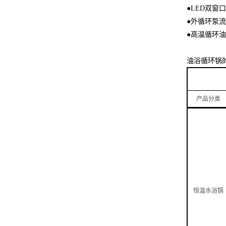
●LED双
●外循环泵流量
●高温循环
油浴循环锅
水浴、
产品分类
恒温水浴锅