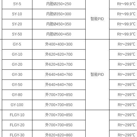
SY-5
内胆Ø250×250
Rt～99.9℃
SY-10
内胆Ø350×300
Rt～99.9℃
智能PID
SY-20
内胆Ø450×350
Rt～99.9℃
SY-50
内胆Ø500×450
Rt～99.9℃
GY-5
外400×400×300
Rt～299℃
GY-10
外620×620×700
Rt～299℃
GY-20
外620×620×700
Rt～299℃
GY-30
外640×640×760
智能PID
Rt～299℃
GY-50
外640×640×760
Rt～299℃
GY-80
外700×700×850
Rt～299℃
GY-100
外700×700×850
Rt～299℃
FLGY-10
外700×700×850
Rt～299℃
FLGY-20
外700×700×850
Rt～299℃
FLGY-30
外820×820×860
Rt～299℃
油