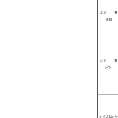
水浴 循
环锅
油浴 循
环锅
风冷式循环