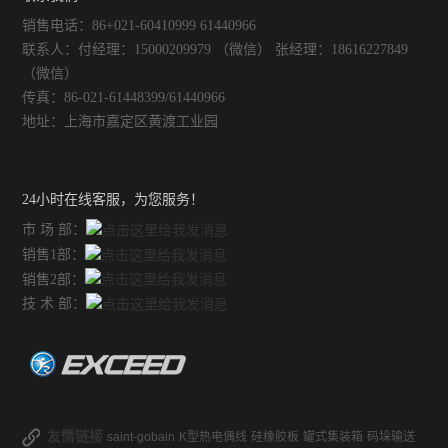
销售电话：86+021-60410999 61440966
联系人：付经理：15000209979 （微信） 张经理：18616227849
（微信）
传真：86-021-61448399/61440966
地址：上海市嘉定区黄渡工业园
24小时在线客服，为您服务！
市 场 部：
销售1部：
销售2部：
技 术 部：
友情链接
saint-gobain
K型热电偶线
硅橡胶板
罐式集装箱
码垛输送