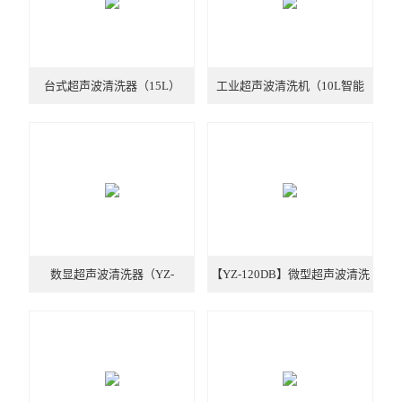
智能控温仪
油、水浴锅
台式超声波清洗器（15L）
工业超声波清洗机（10L智能
电动搅拌器
型）
水热合成反应釜/消解罐
电加热板
超声波清洗器
紫外分析仪
数显超声波清洗器（YZ-
【YZ-120DB】微型超声波清洗
微波化学反应器
180DB）
机（3.2L）
玻璃仪器烘干器
药物透皮实验仪