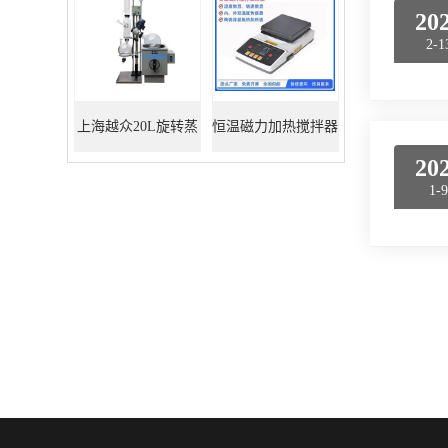
20
2-1
上海越众20L旋转蒸
恒温磁力加热搅拌器
20
发器
1-