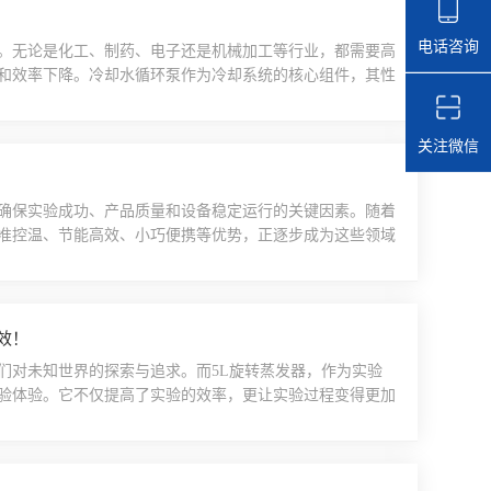
电话咨询
。无论是化工、制药、电子还是机械加工等行业，都需要高
和效率下降。冷却水循环泵作为冷却系统的核心组件，其性
、稳定的冷却水循环泵对于工业生产至关重要。一、重要性
热量带走，从而维持设备在正常温度范围内运行。如果冷却
关注微信
..
确保实验成功、产品质量和设备稳定运行的关键因素。随着
准控温、节能高效、小巧便携等优势，正逐步成为这些领域
实验中，微小的温度波动都可能对实验结果产生重大影响。
现±0.1℃甚至更精细的温度控制，为实验提供稳定可靠的
效！
们对未知世界的探索与追求。而5L旋转蒸发器，作为实验
验体验。它不仅提高了实验的效率，更让实验过程变得更加
。它的核心在于旋转和蒸馏的完man结合。在传统的蒸馏过
部过热现象。而5L蒸发器则通过旋转的方式，使样品在蒸