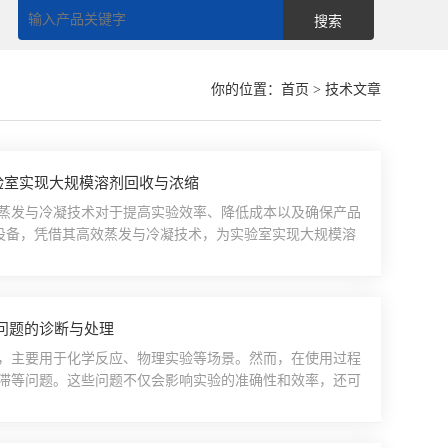
你的位置：
首页
> 技术文章
验室实现大规模溶剂回收与浓缩
蒸发与冷凝技术对于提高实验效率、降低成本以及确保产品
室设备，凭借其高效蒸发与冷凝技术，为实验室实现大规模溶
在于其能够高效地处理大规模样品。在传统的蒸发过程中，溶
旋转蒸发器通过旋转蒸发瓶的设计，大大提高了蒸发效率。在
问题的诊断与处理
，主要用于化学反应、物理实验等场景。然而，在使用过程
滞等问题。这些问题不仅会影响实验的准确性和效率，还可
实验室工作人员来说至关重要。一、加热不稳定问题的诊断
为加热温度波动大或无法达到设定温度。这种问题可能由多
..