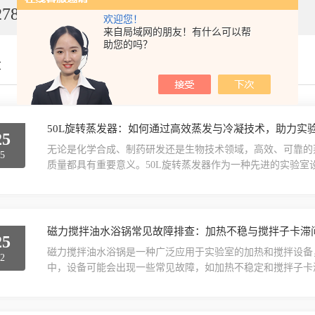
7849
欢迎您！
来自局域网的朋友！有什么可以帮
助您的吗？
章
50L旋转蒸发器：如何通过高效蒸发与冷凝技术，助力实
25
无论是化学合成、制药研发还是生物技术领域，高效、可靠的
15
质量都具有重要意义。50L旋转蒸发器作为一种先进的实验
剂回收与浓缩提供了有力支持。50L旋转蒸发器的核心优势
剂的回收和浓缩往往需要较长的时间，且效率较低。而50L
旋转过程中，溶剂的表面积增大，蒸发速度加快，同时冷...
磁力搅拌油水浴锅常见故障排查：加热不稳与搅拌子卡滞
25
磁力搅拌油水浴锅是一种广泛应用于实验室的加热和搅拌设备
12
中，设备可能会出现一些常见故障，如加热不稳定和搅拌子卡
能导致设备损坏。因此，了解这些故障的诊断与处理方法对于
与处理加热不稳定是磁力搅拌油水浴锅常见的故障之一，表现
种原因引起，需要逐一排查。（一）检查加热元件加热元件是油.