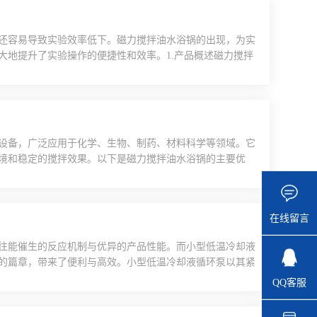
还容易导致实验效率低下。磁力搅拌油水浴锅的出现，为实
大地提升了实验操作的便捷性和效率。1.产品概述磁力搅拌
热和磁力搅拌两种功能，能够同时满足实验中对样品加热和
培养等多种实验场景。油浴/水浴加热：通过油或水作为传
.
设备，广泛应用于化学、生物、制药、材料科学等领域。它
境和稳定的搅拌效果。以下是磁力搅拌油水浴锅的主要优
实现均匀加热，避免局部过热现象。油的传热性能优于水，能
。同时，设备配备高精度温控系统，能够精确控制温度，确
.
在线留言
往能催生的反应机制与优异的产品性能。而小型低温冷却液
的篇章，带来了便利与高效。小型低温冷却液循环泵以其紧
限性。在实验室的有限空间内，它能够灵活安置，无需占用
QQ客服
凑。这种小型化的设计理念，不仅适应了现代实验室追求高
..