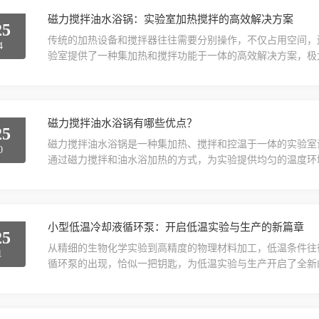
磁力搅拌油水浴锅：实验室加热搅拌的高效解决方案
25
传统的加热设备和搅拌器往往需要分别操作，不仅占用空间，
4
验室提供了一种集加热和搅拌功能于一体的高效解决方案，极
油水浴锅是一种多功能的实验室设备，它结合了油浴/水浴加
搅拌的需求。这种设备广泛应用于化学反应、物理溶解、生物
热介质，能够提供稳定的加热环境。油浴适用于较高温度的加..
磁力搅拌油水浴锅有哪些优点？
25
磁力搅拌油水浴锅是一种集加热、搅拌和控温于一体的实验室
0
通过磁力搅拌和油水浴加热的方式，为实验提供均匀的温度环
点：1.均匀加热，温度稳定采用油或水作为传热介质，能够
够达到更高的温度（最高可达200℃以上），适用于高温实验
保实验条件的稳定性。例如，在有机合成实验中，反应物需要..
小型低温冷却液循环泵：开启低温实验与生产的新篇章
25
从精细的生物化学实验到高精度的物理材料加工，低温条件往
1
循环泵的出现，恰似一把钥匙，为低温实验与生产开启了全新
凑的体积，巧妙地解决了传统大型冷却设备在空间利用上的局
过多宝贵的实验台面或房间面积，使得实验布局更加合理、紧
效空间利用的趋势，还降低了设备的购置与安装成本，让更多的.