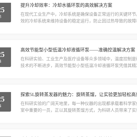
提升冷却效率：冷却水循环泵的高效解决方案
25
在现代工业生产中，冷却系统是确保设备正常运行的关键环节
3
效的冷却系统来维持设备的稳定运行，防止因过热导致的故障
能直接关系到冷却效率和系统的可靠性。因此，选择一款高效
主要作用是通过循环流动的冷却水，将设备运行过程中产生的
系统出现问题，设备可能会因过热而损坏，甚至引发安全事故。.
高效节能型小型低温冷却液循环泵——准确控温解决方案
25
在科研实验、工业生产及医疗设备等众多领域中，温度控制是
4
技术的不断进步，高效节能型小型低温冷却液循环泵凭借其精
重要的温控设备。精准控温，守护实验与生产的每一度在科研
高效节能型小型低温冷却液循环泵采用先进的温控技术，能够实
低温环境。无论是化学反应的低温条件控制...
探索5L旋转蒸发器的魅力：旋转蒸馏，让实验更加轻松高
25
在科研实验的广阔天地里，每一种仪器的出现都承载着科学家
4
室中重要的一员，正以其旋转蒸馏方式，为科研人员带来了实
轻松高效。5L旋转蒸发器是一款具有5升容量的旋转蒸馏设备
程中，样品往往静止不动，这导致蒸馏效率受限，且易产生局
馏过程中均匀受热，从而大大提高了蒸馏效率。旋转蒸馏的...