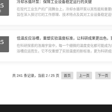
冷却水循环泵：保障工业设备稳定运行的关键
25
在现代工业生产的广阔舞台上，冷却水循环泵以其性能和重要
3
旨在深入探讨它的工作原理、技术特点及其对工业设备稳定运
安全。一、工作原理通过其精密设计的泵体和动力驱动系统，
工业设备中。在设备内部，冷却水吸收热量后温度升高，随后
这一过程中，泵的运行是关键，它不仅需要克服管道阻力，还需.
低温反应浴槽，重塑实验温度标准，让科研成果更出色，
25
在科研探索的浩瀚宇宙中，每一个细微的温度变化都可能成为
9
浴槽应运而生，它不仅重塑了实验温度的新标准，更为科研成
作为现代科研实验室中的明星设备，以其温控性能和化操作特
温反应浴槽在温度控制上实现了质的飞跃。它采用先进的温控
实验条件的高度一致性和稳定性。这一特性对于需要严格控制温.
共 241 条记录，当前 2 / 25 页
首页
上一页
下一页